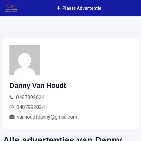
Doorgaan
Plaats Advertentie
naar
inhoud
Danny Van Houdt
0487992824
0487992824
vanhoudtdanny@gmail.com
Alle advertenties van Danny